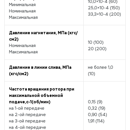
10,0×10
-4
(60)
Минимальная
25,0×10
-4
(150)
Номинальная
33,3×10
-4
(200)
Максимальная
Давление нагнетания, МПа (кгс/
см
2
)
10 (100)
Номинальная
20 (200)
Максимальная
Давление в линии слива, МПа
не более 1,0
(кгс/см
2
)
(10)
Частота вращения ротора при
максимальной объемной
подаче,с
-1
(об/мин)
0,15 (9)
на 1-ой передаче
0,32 (19)
на 2-ой передаче
0,90 (54)
на 3-ой передаче
1,91 (114)
на 4-ой передаче