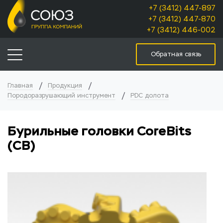
+7 (3412) 447-897
+7 (3412) 447-870
+7 (3412) 446-002
Обратная связь
Главная
Продукция
Породоразрушающий инструмент
PDC долота
Бурильные головки CoreBits
(CB)