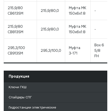
215,9/80
Муфта МК
215,9/80,0
-
CB613SM
150x6x1:8
215,9/80
Муфта МК
215,9/80,0
-
CB813SM
150x6x1:8
Box 6
295,3/100
Муфта
295,3/100,0
5/8
CB913SM
З-171
FH
Продукция
Ключи ГКШ
Спайдеры СПГ
Гидростанции электрические