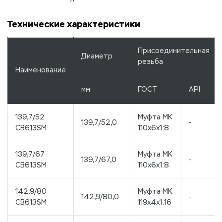
Технические характеристики
Присоединительная
Диаметр
резьба
Наименование
мм
ГОСТ
API
139,7/52
Муфта МК
139,7/52,0
-
CB613SM
110x6x1:8
139,7/67
Муфта МК
139,7/67,0
-
CB613SM
110x6x1:8
142,9/80
Муфта МК
142,9/80,0
-
CB613SM
119x4x1:16